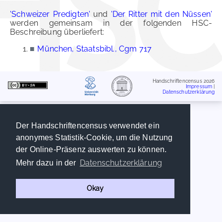
'Schweizer Predigten'
und
'Der Ritter mit den Nüssen'
werden gemeinsam in der folgenden HSC-
Beschreibung überliefert:
■
München, Staatsbibl., Cgm 717
Handschriftencensus 2026
Impressum
|
Datenschutzerklärung
Der Handschriftencensus verwendet ein
anonymes Statistik-Cookie, um die Nutzung
der Online-Präsenz auswerten zu können.
Datenschutzerklärung
Mehr dazu in der
Okay