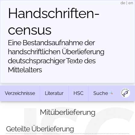
de
|
en
Handschriften­
census
Eine Bestandsaufnahme der
handschriftlichen Über­lieferung
deutschsprachiger Texte des
Mittelalters
Verzeichnisse
Literatur
HSC
Suche
Mitüberlieferung
Geteilte Überlieferung