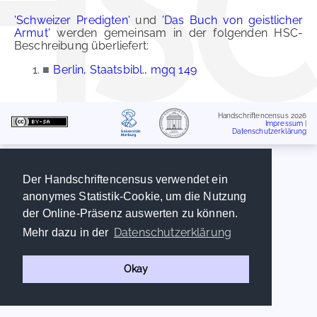
'Schweizer Predigten'
und
'Das Buch von geistlicher
Armut'
werden gemeinsam in der folgenden HSC-
Beschreibung überliefert:
■
Berlin, Staatsbibl., mgq 149
Handschriftencensus 2026
Impressum
|
Datenschutzerklärung
Der Handschriftencensus verwendet ein
anonymes Statistik-Cookie, um die Nutzung
der Online-Präsenz auswerten zu können.
Datenschutzerklärung
Mehr dazu in der
Okay