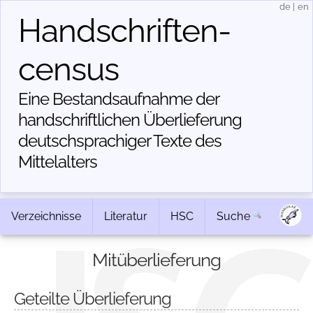
de
|
en
Handschriften­
census
Eine Bestandsaufnahme der
handschriftlichen Über­lieferung
deutschsprachiger Texte des
Mittelalters
Verzeichnisse
Literatur
HSC
Suche
Mitüberlieferung
Geteilte Überlieferung