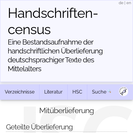
de
|
en
Handschriften­
census
Eine Bestandsaufnahme der
handschriftlichen Über­lieferung
deutschsprachiger Texte des
Mittelalters
Verzeichnisse
Literatur
HSC
Suche
Mitüberlieferung
Geteilte Überlieferung