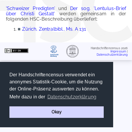
'Schweizer Predigten'
und
Der sog. 'Lentulus-Brief
über Christi Gestalt'
werden gemeinsam in der
folgenden HSC-Beschreibung überliefert:
■
Zürich, Zentralbibl., Ms. A 131
Handschriftencensus 2026
Impressum
|
Datenschutzerklärung
Der Handschriftencensus verwendet ein
anonymes Statistik-Cookie, um die Nutzung
der Online-Präsenz auswerten zu können.
Datenschutzerklärung
Mehr dazu in der
Okay