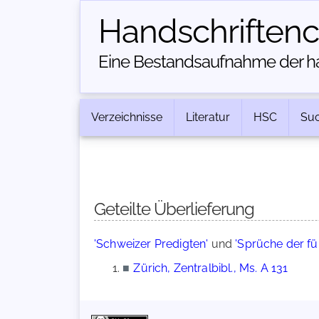
Handschriften­
Eine Bestandsaufnahme der han
Verzeichnisse
Literatur
HSC
Su
Geteilte Überlieferung
'Schweizer Predigten'
und
'Sprüche der fü
■
Zürich, Zentralbibl., Ms. A 131