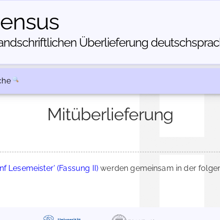
census
dschriftlichen Über­lieferung deutschsprachi
che
Mitüberlieferung
nf Lesemeister' (Fassung II)
werden gemeinsam in der folgen