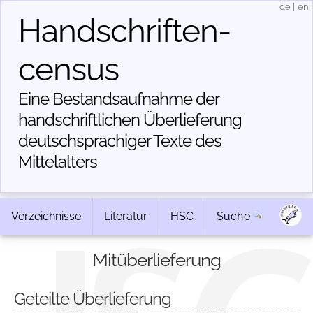
de
|
en
Handschriften­
census
Eine Bestandsaufnahme der
handschriftlichen Über­lieferung
deutschsprachiger Texte des
Mittelalters
Verzeichnisse
Literatur
HSC
Suche
Mitüberlieferung
Geteilte Überlieferung