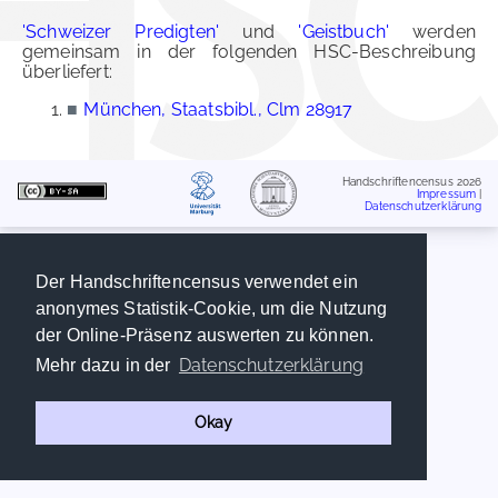
'Schweizer Predigten'
und
'Geistbuch'
werden
gemeinsam in der folgenden HSC-Beschreibung
überliefert:
■
München, Staatsbibl., Clm 28917
Handschriftencensus 2026
Impressum
|
Datenschutzerklärung
Der Handschriftencensus verwendet ein
anonymes Statistik-Cookie, um die Nutzung
der Online-Präsenz auswerten zu können.
Datenschutzerklärung
Mehr dazu in der
Okay