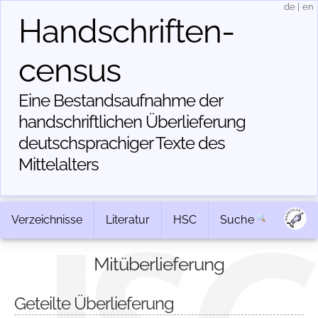
de
|
en
Handschriften­
census
Eine Bestandsaufnahme der
handschriftlichen Über­lieferung
deutschsprachiger Texte des
Mittelalters
Verzeichnisse
Literatur
HSC
Suche
Mitüberlieferung
Geteilte Überlieferung