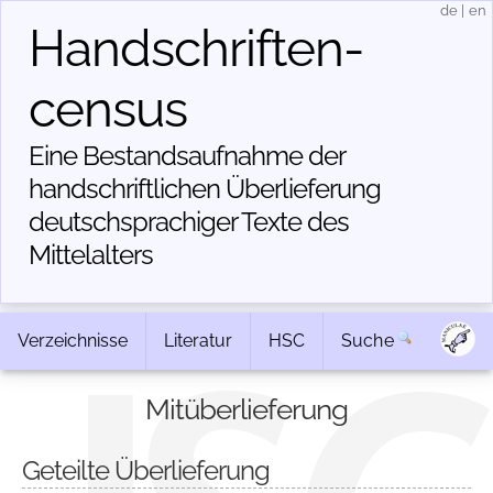
de
|
en
Handschriften­
census
Eine Bestandsaufnahme der
handschriftlichen Über­lieferung
deutschsprachiger Texte des
Mittelalters
Verzeichnisse
Literatur
HSC
Suche
Mitüberlieferung
Geteilte Überlieferung