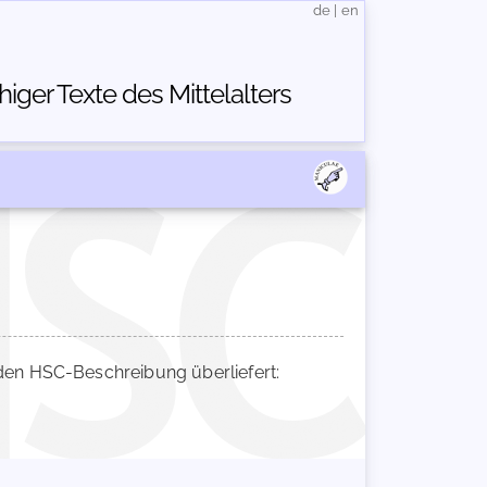
de
|
en
ger Texte des Mittelalters
en HSC-Beschreibung überliefert: