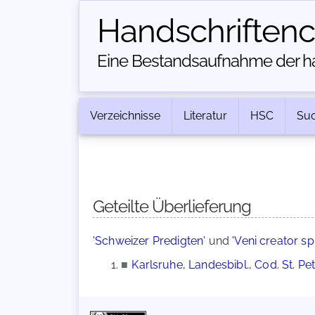
Handschriften­
Eine Bestandsaufnahme der han
Verzeichnisse
Literatur
HSC
Su
Geteilte Überlieferung
'Schweizer Predigten'
und
'Veni creator sp
■
Karlsruhe, Landesbibl., Cod. St. Pe