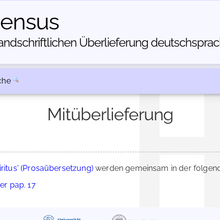
census
dschriftlichen Über­lieferung deutschsprachi
che
Mitüberlieferung
iritus' (Prosaübersetzung)
werden gemeinsam in der folgend
ter pap. 17