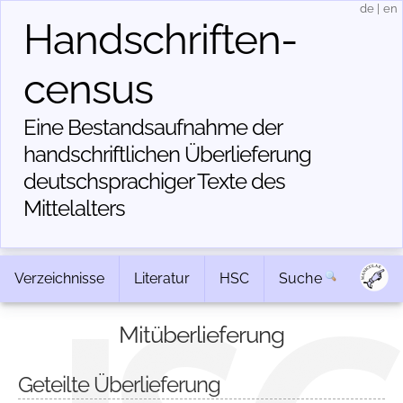
de
|
en
Handschriften­
census
Eine Bestandsaufnahme der
handschriftlichen Über­lieferung
deutschsprachiger Texte des
Mittelalters
Verzeichnisse
Literatur
HSC
Suche
Mitüberlieferung
Geteilte Überlieferung