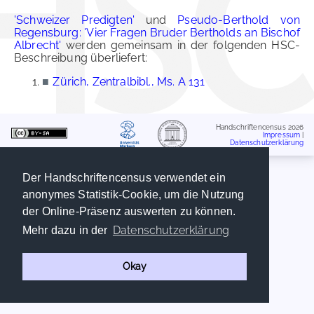
'Schweizer Predigten'
und
Pseudo-Berthold von
Regensburg: 'Vier Fragen Bruder Bertholds an Bischof
Albrecht'
werden gemeinsam in der folgenden HSC-
Beschreibung überliefert:
■
Zürich, Zentralbibl., Ms. A 131
Handschriftencensus 2026
Impressum
|
Datenschutzerklärung
Der Handschriftencensus verwendet ein
anonymes Statistik-Cookie, um die Nutzung
der Online-Präsenz auswerten zu können.
Datenschutzerklärung
Mehr dazu in der
Okay