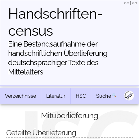
de
|
en
Handschriften­
census
Eine Bestandsaufnahme der
handschriftlichen Über­lieferung
deutschsprachiger Texte des
Mittelalters
Verzeichnisse
Literatur
HSC
Suche
Mitüberlieferung
Geteilte Überlieferung