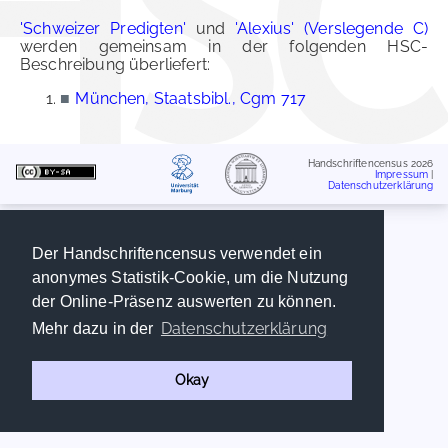
'Schweizer Predigten'
und
'Alexius' (Verslegende C)
werden gemeinsam in der folgenden HSC-
Beschreibung überliefert:
■
München, Staatsbibl., Cgm 717
Handschriftencensus 2026
Impressum
|
Datenschutzerklärung
Der Handschriftencensus verwendet ein
anonymes Statistik-Cookie, um die Nutzung
der Online-Präsenz auswerten zu können.
Datenschutzerklärung
Mehr dazu in der
Okay