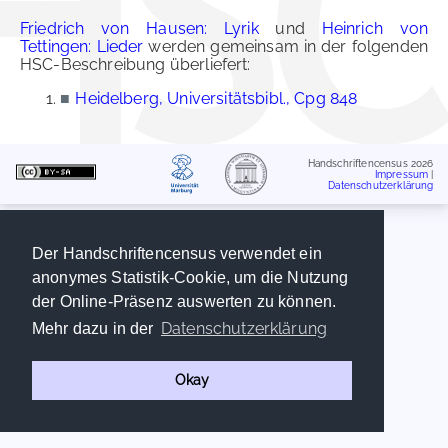
Friedrich von Hausen: Lyrik
und
Heinrich von
Tettingen: Lieder
werden gemeinsam in der folgenden
HSC-Beschreibung überliefert:
■
Heidelberg, Universitätsbibl., Cpg 848
Handschriftencensus 2026
Impressum
|
Datenschutzerklärung
Der Handschriftencensus verwendet ein
anonymes Statistik-Cookie, um die Nutzung
der Online-Präsenz auswerten zu können.
Datenschutzerklärung
Mehr dazu in der
Okay