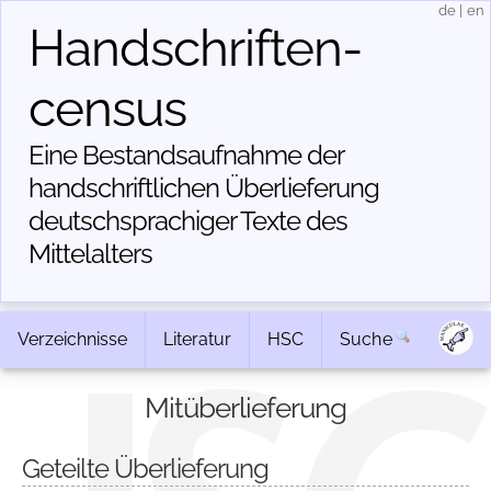
de
|
en
Handschriften­
census
Eine Bestandsaufnahme der
handschriftlichen Über­lieferung
deutschsprachiger Texte des
Mittelalters
Verzeichnisse
Literatur
HSC
Suche
Mitüberlieferung
Geteilte Überlieferung