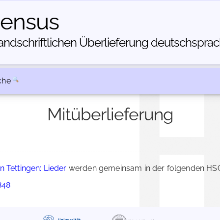
census
dschriftlichen Über­lieferung deutschsprachi
che
Mitüberlieferung
n Tettingen: Lieder
werden gemeinsam in der folgenden HSC-
848