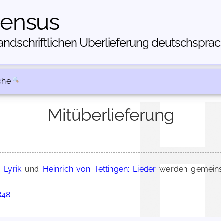
census
dschriftlichen Über­lieferung deutschsprachi
che
Mitüberlieferung
 Lyrik
und
Heinrich von Tettingen: Lieder
werden gemeins
848