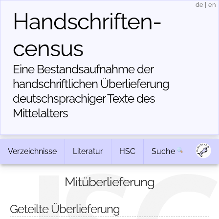
de
|
en
Handschriften­
census
Eine Bestandsaufnahme der
handschriftlichen Über­lieferung
deutschsprachiger Texte des
Mittelalters
Verzeichnisse
Literatur
HSC
Suche
Mitüberlieferung
Geteilte Überlieferung