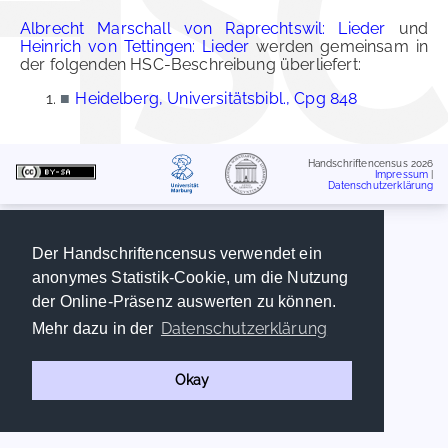
Albrecht Marschall von Raprechtswil: Lieder
und
Heinrich von Tettingen: Lieder
werden gemeinsam in
der folgenden HSC-Beschreibung überliefert:
■
Heidelberg, Universitätsbibl., Cpg 848
Handschriftencensus 2026
Impressum
|
Datenschutzerklärung
Der Handschriftencensus verwendet ein
anonymes Statistik-Cookie, um die Nutzung
der Online-Präsenz auswerten zu können.
Datenschutzerklärung
Mehr dazu in der
Okay