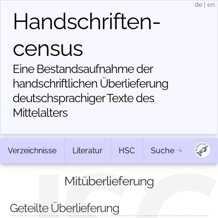
de
|
en
Handschriften­
census
Eine Bestandsaufnahme der
handschriftlichen Über­lieferung
deutschsprachiger Texte des
Mittelalters
Verzeichnisse
Literatur
HSC
Suche
Mitüberlieferung
Geteilte Überlieferung