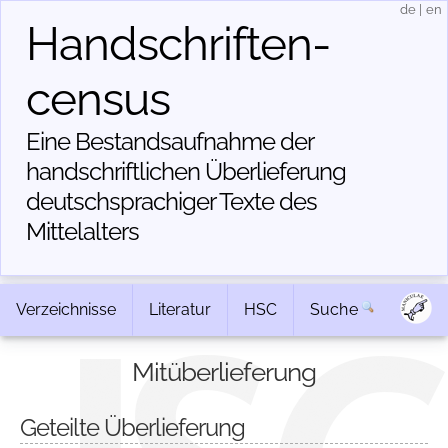
de
|
en
Handschriften­
census
Eine Bestandsaufnahme der
handschriftlichen Über­lieferung
deutschsprachiger Texte des
Mittelalters
Verzeichnisse
Literatur
HSC
Suche
Mitüberlieferung
Geteilte Überlieferung