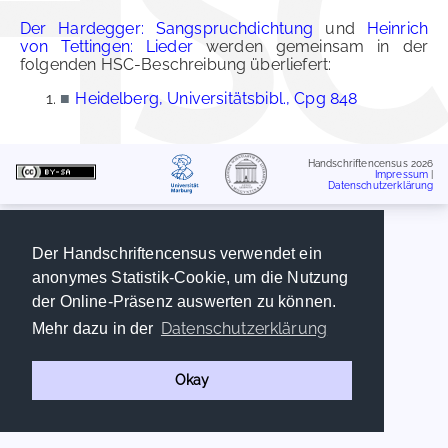
Der Hardegger: Sangspruchdichtung
und
Heinrich
von Tettingen: Lieder
werden gemeinsam in der
folgenden HSC-Beschreibung überliefert:
■
Heidelberg, Universitätsbibl., Cpg 848
Handschriftencensus 2026
Impressum
|
Datenschutzerklärung
Der Handschriftencensus verwendet ein
anonymes Statistik-Cookie, um die Nutzung
der Online-Präsenz auswerten zu können.
Datenschutzerklärung
Mehr dazu in der
Okay