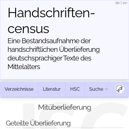
de
|
en
Handschriften­
census
Eine Bestandsaufnahme der
handschriftlichen Über­lieferung
deutschsprachiger Texte des
Mittelalters
Verzeichnisse
Literatur
HSC
Suche
Mitüberlieferung
Geteilte Überlieferung