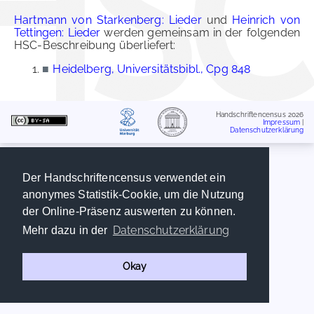
Hartmann von Starkenberg: Lieder
und
Heinrich von
Tettingen: Lieder
werden gemeinsam in der folgenden
HSC-Beschreibung überliefert:
■
Heidelberg, Universitätsbibl., Cpg 848
Handschriftencensus 2026
Impressum
|
Datenschutzerklärung
Der Handschriftencensus verwendet ein
anonymes Statistik-Cookie, um die Nutzung
der Online-Präsenz auswerten zu können.
Datenschutzerklärung
Mehr dazu in der
Okay