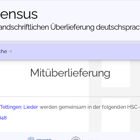
census
dschriftlichen Über­lieferung deutschsprachi
che
Mitüberlieferung
Tettingen: Lieder
werden gemeinsam in der folgenden HSC-B
848