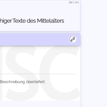
de
|
en
ger Texte des Mittelalters
eschreibung überliefert: