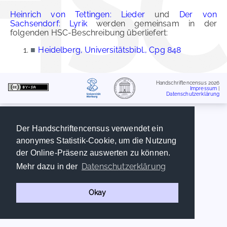
Heinrich von Tettingen: Lieder
und
Der von
Sachsendorf: Lyrik
werden gemeinsam in der
folgenden HSC-Beschreibung überliefert:
■
Heidelberg, Universitätsbibl., Cpg 848
Handschriftencensus 2026
Impressum
|
Datenschutzerklärung
Der Handschriftencensus verwendet ein
anonymes Statistik-Cookie, um die Nutzung
der Online-Präsenz auswerten zu können.
Datenschutzerklärung
Mehr dazu in der
Okay