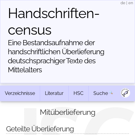
de
|
en
Handschriften­
census
Eine Bestandsaufnahme der
handschriftlichen Über­lieferung
deutschsprachiger Texte des
Mittelalters
Verzeichnisse
Literatur
HSC
Suche
Mitüberlieferung
Geteilte Überlieferung