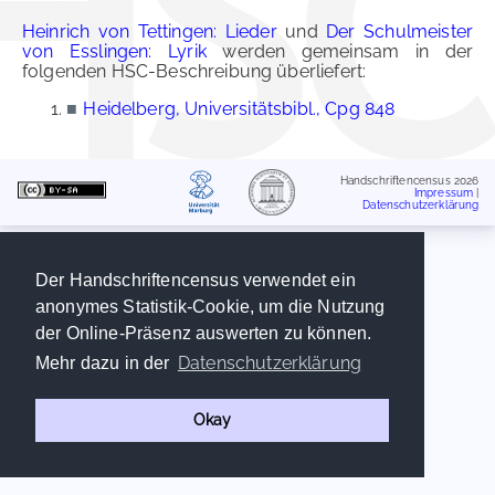
Heinrich von Tettingen: Lieder
und
Der Schulmeister
von Esslingen: Lyrik
werden gemeinsam in der
folgenden HSC-Beschreibung überliefert:
■
Heidelberg, Universitätsbibl., Cpg 848
Handschriftencensus 2026
Impressum
|
Datenschutzerklärung
Der Handschriftencensus verwendet ein
anonymes Statistik-Cookie, um die Nutzung
der Online-Präsenz auswerten zu können.
Datenschutzerklärung
Mehr dazu in der
Okay