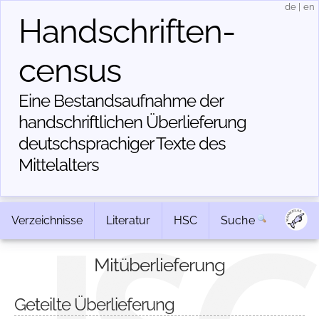
de
|
en
Handschriften­
census
Eine Bestandsaufnahme der
handschriftlichen Über­lieferung
deutschsprachiger Texte des
Mittelalters
Verzeichnisse
Literatur
HSC
Suche
Mitüberlieferung
Geteilte Überlieferung