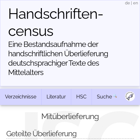
de
|
en
Handschriften­
census
Eine Bestandsaufnahme der
handschriftlichen Über­lieferung
deutschsprachiger Texte des
Mittelalters
Verzeichnisse
Literatur
HSC
Suche
Mitüberlieferung
Geteilte Überlieferung