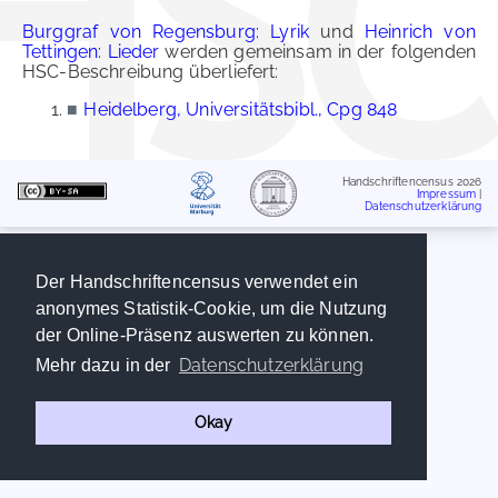
Burggraf von Regensburg: Lyrik
und
Heinrich von
Tettingen: Lieder
werden gemeinsam in der folgenden
HSC-Beschreibung überliefert:
■
Heidelberg, Universitätsbibl., Cpg 848
Handschriftencensus 2026
Impressum
|
Datenschutzerklärung
Der Handschriftencensus verwendet ein
anonymes Statistik-Cookie, um die Nutzung
der Online-Präsenz auswerten zu können.
Datenschutzerklärung
Mehr dazu in der
Okay