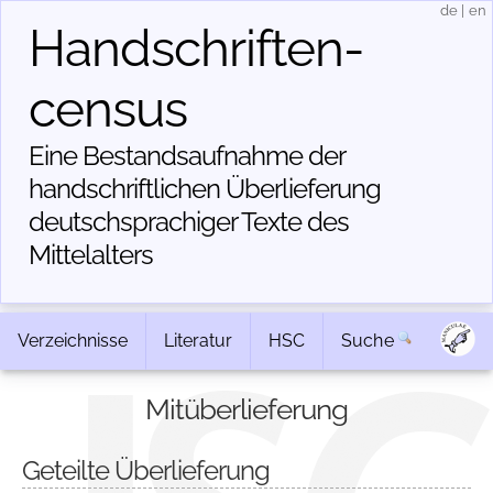
de
|
en
Handschriften­
census
Eine Bestandsaufnahme der
handschriftlichen Über­lieferung
deutschsprachiger Texte des
Mittelalters
Verzeichnisse
Literatur
HSC
Suche
Mitüberlieferung
Geteilte Überlieferung