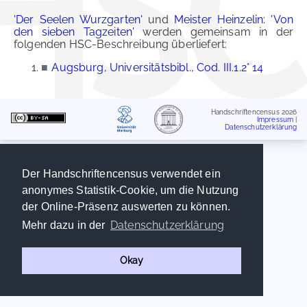
'Der Seelen Wurzgarten'
und
Meister Heinzelin: 'Von
den sieben Tagzeiten'
werden gemeinsam in der
folgenden HSC-Beschreibung überliefert:
■
Augsburg, Universitätsbibl., Cod. III.1.2° 14
Handschriftencensus 2026
Impressum
|
Datenschutzerklärung
Der Handschriftencensus verwendet ein
anonymes Statistik-Cookie, um die Nutzung
der Online-Präsenz auswerten zu können.
Datenschutzerklärung
Mehr dazu in der
Okay