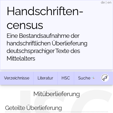
de
|
en
Handschriften­
census
Eine Bestandsaufnahme der
handschriftlichen Über­lieferung
deutschsprachiger Texte des
Mittelalters
Verzeichnisse
Literatur
HSC
Suche
Mitüberlieferung
Geteilte Überlieferung