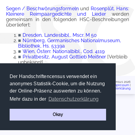
Segen / Beschwörungsformeln
und
Rosenplüt, Hans:
Kleinere Reimpaargedichte und Lieder
werden
gemeinsam in den folgenden HSC-Beschreibungen
überliefert:
■
Dresden, Landesbibl., Mscr. M 50
■
Nürnberg, Germanisches Nationalmuseum,
Bibliothek, Hs. 5339a
■
Wien, Österr. Nationalbibl., Cod. 4119
■
Privatbesitz, August Gottlieb Meißner
[Verbleib
unbekannt]
Der Handschriftencensus verwendet ein
Handschriftencensus 2026
anonymes Statistik-Cookie, um die Nutzung
Impressum
|
Datenschutzerklärung
der Online-Präsenz auswerten zu können.
Datenschutzerklärung
Mehr dazu in der
Okay