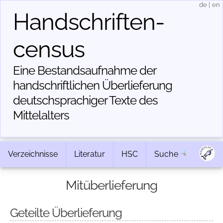
de
|
en
Handschriften­
census
Eine Bestandsaufnahme der
handschriftlichen Über­lieferung
deutschsprachiger Texte des
Mittelalters
Verzeichnisse
Literatur
HSC
Suche
Mitüberlieferung
Geteilte Überlieferung