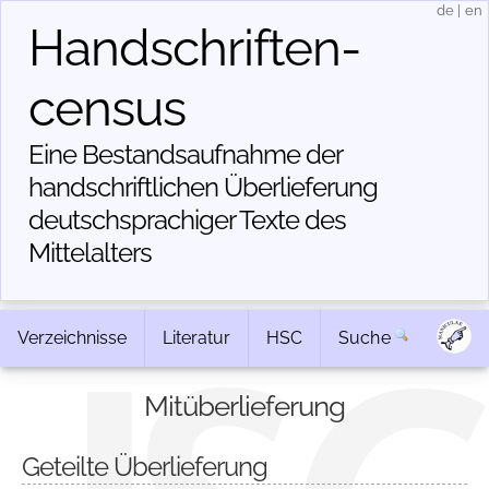
de
|
en
Handschriften­
census
Eine Bestandsaufnahme der
handschriftlichen Über­lieferung
deutschsprachiger Texte des
Mittelalters
Verzeichnisse
Literatur
HSC
Suche
Mitüberlieferung
Geteilte Überlieferung