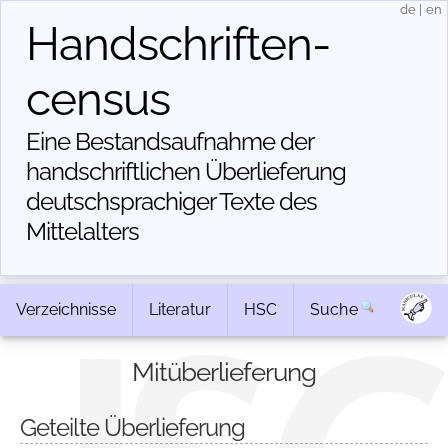
de
|
en
Handschriften­
census
Eine Bestandsaufnahme der
handschriftlichen Über­lieferung
deutschsprachiger Texte des
Mittelalters
Verzeichnisse
Literatur
HSC
Suche
Mitüberlieferung
Geteilte Überlieferung