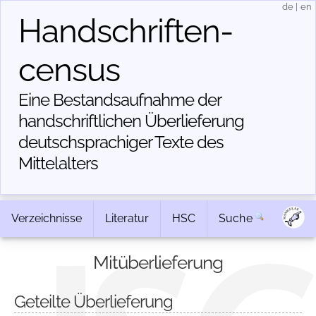
de
|
en
Handschriften­
census
Eine Bestandsaufnahme der
handschriftlichen Über­lieferung
deutschsprachiger Texte des
Mittelalters
Verzeichnisse
Literatur
HSC
Suche
Mitüberlieferung
Geteilte Überlieferung