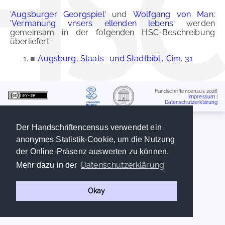
'Augsburger Georgspiel'
und
Wolfgang von Man:
'Vermanung vnsers ellenden lebens'
werden
gemeinsam in der folgenden HSC-Beschreibung
überliefert:
■
Augsburg, Staats- und Stadtbibl., Cim. 31
Handschriftencensus 2026
Impressum
|
Datenschutzerklärung
Der Handschriftencensus verwendet ein
anonymes Statistik-Cookie, um die Nutzung
der Online-Präsenz auswerten zu können.
Datenschutzerklärung
Mehr dazu in der
Okay