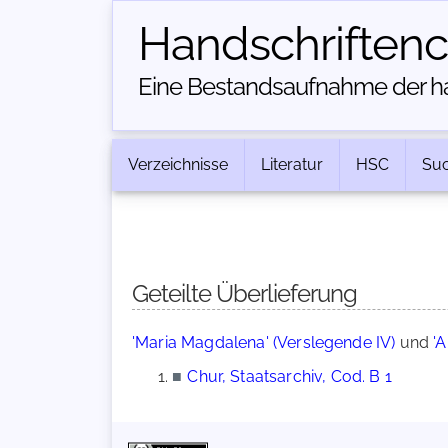
Handschriften­
Eine Bestandsaufnahme der han
Verzeichnisse
Literatur
HSC
Su
Geteilte Überlieferung
'Maria Magdalena' (Verslegende IV)
und
'
■
Chur, Staatsarchiv, Cod. B 1