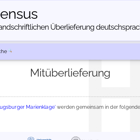
census
dschriftlichen Über­lieferung deutschsprachi
che
Mitüberlieferung
Augsburger Marienklage'
werden gemeinsam in der folgende