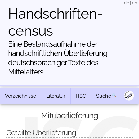
de
|
en
Handschriften­
census
Eine Bestandsaufnahme der
handschriftlichen Über­lieferung
deutschsprachiger Texte des
Mittelalters
Verzeichnisse
Literatur
HSC
Suche
Mitüberlieferung
Geteilte Überlieferung