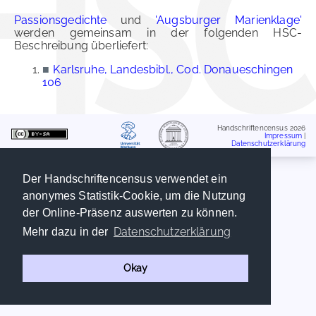
Passionsgedichte
und
'Augsburger Marienklage'
werden gemeinsam in der folgenden HSC-
Beschreibung überliefert:
■
Karlsruhe, Landesbibl., Cod. Donaueschingen
106
Handschriftencensus 2026
Impressum
|
Datenschutzerklärung
Der Handschriftencensus verwendet ein
anonymes Statistik-Cookie, um die Nutzung
der Online-Präsenz auswerten zu können.
Datenschutzerklärung
Mehr dazu in der
Okay