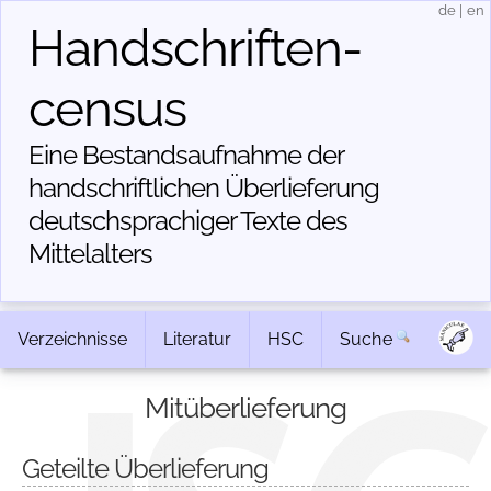
de
|
en
Handschriften­
census
Eine Bestandsaufnahme der
handschriftlichen Über­lieferung
deutschsprachiger Texte des
Mittelalters
Verzeichnisse
Literatur
HSC
Suche
Mitüberlieferung
Geteilte Überlieferung