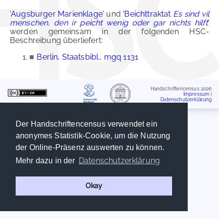
'Augsburger Marienklage'
und
'Beichttraktat
Es sind vil
menschen, den ir peicht wenig oder gar nichts hilft
'
werden gemeinsam in der folgenden HSC-
Beschreibung überliefert:
■
Berlin, Staatsbibl., mgq 1131
Handschriftencensus 2026
Impressum
|
Datenschutzerklärung
Der Handschriftencensus verwendet ein
anonymes Statistik-Cookie, um die Nutzung
der Online-Präsenz auswerten zu können.
Datenschutzerklärung
Mehr dazu in der
Okay