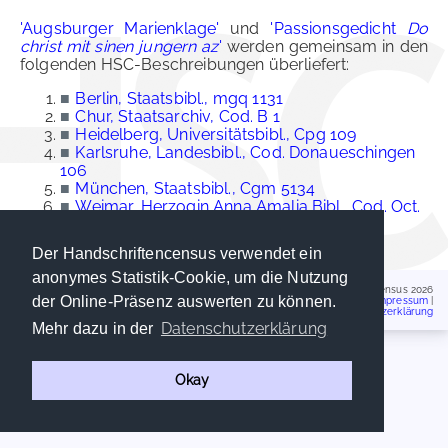
'Augsburger Marienklage'
und
'Passionsgedicht
Do
christ mit sinen jungern az
'
werden gemeinsam in den
folgenden HSC-Beschreibungen überliefert:
■
Berlin, Staatsbibl., mgq 1131
■
Chur, Staatsarchiv, Cod. B 1
■
Heidelberg, Universitätsbibl., Cpg 109
■
Karlsruhe, Landesbibl., Cod. Donaueschingen
106
■
München, Staatsbibl., Cgm 5134
■
Weimar, Herzogin Anna Amalia Bibl., Cod. Oct.
72
Der Handschriftencensus verwendet ein
anonymes Statistik-Cookie, um die Nutzung
Handschriftencensus 2026
der Online-Präsenz auswerten zu können.
Impressum
|
Datenschutzerklärung
Datenschutzerklärung
Mehr dazu in der
Okay