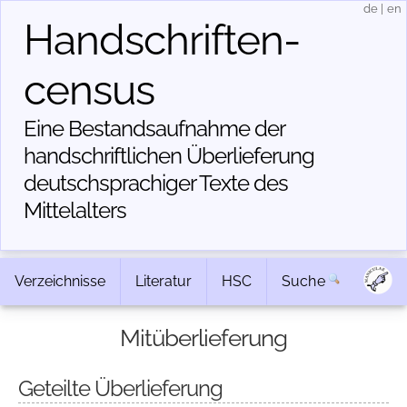
de
|
en
Handschriften­
census
Eine Bestandsaufnahme der
handschriftlichen Über­lieferung
deutschsprachiger Texte des
Mittelalters
Verzeichnisse
Literatur
HSC
Suche
Mitüberlieferung
Geteilte Überlieferung