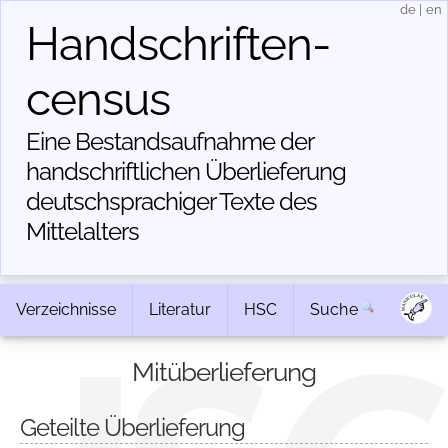
de
|
en
Handschriften­
census
Eine Bestandsaufnahme der
handschriftlichen Über­lieferung
deutschsprachiger Texte des
Mittelalters
Verzeichnisse
Literatur
HSC
Suche
Mitüberlieferung
Geteilte Überlieferung