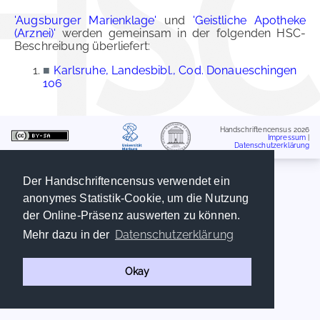
'Augsburger Marienklage'
und
'Geistliche Apotheke
(Arznei)'
werden gemeinsam in der folgenden HSC-
Beschreibung überliefert:
■
Karlsruhe, Landesbibl., Cod. Donaueschingen
106
Handschriftencensus 2026
Impressum
|
Datenschutzerklärung
Der Handschriftencensus verwendet ein
anonymes Statistik-Cookie, um die Nutzung
der Online-Präsenz auswerten zu können.
Datenschutzerklärung
Mehr dazu in der
Okay