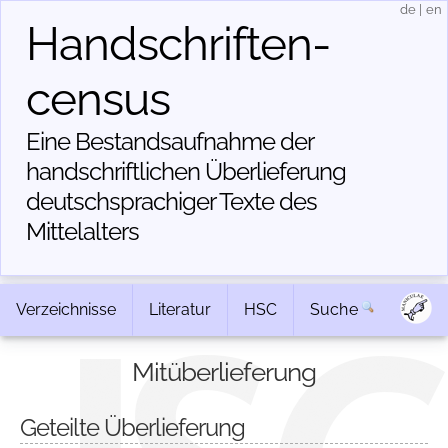
de
|
en
Handschriften­
census
Eine Bestandsaufnahme der
handschriftlichen Über­lieferung
deutschsprachiger Texte des
Mittelalters
Verzeichnisse
Literatur
HSC
Suche
Mitüberlieferung
Geteilte Überlieferung