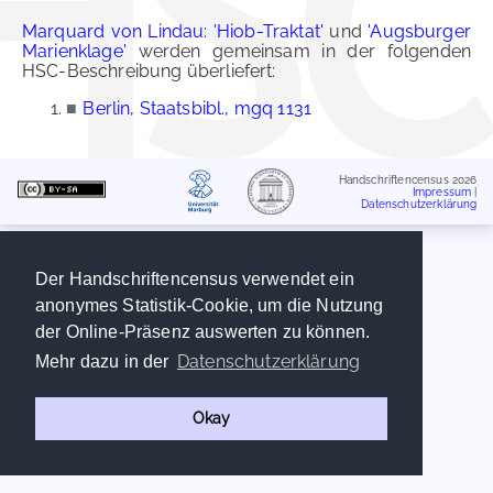
Marquard von Lindau: 'Hiob-Traktat'
und
'Augsburger
Marienklage'
werden gemeinsam in der folgenden
HSC-Beschreibung überliefert:
■
Berlin, Staatsbibl., mgq 1131
Handschriftencensus 2026
Impressum
|
Datenschutzerklärung
Der Handschriftencensus verwendet ein
anonymes Statistik-Cookie, um die Nutzung
der Online-Präsenz auswerten zu können.
Datenschutzerklärung
Mehr dazu in der
Okay