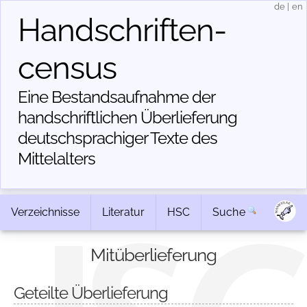
de
|
en
Handschriften­
census
Eine Bestandsaufnahme der
handschriftlichen Über­lieferung
deutschsprachiger Texte des
Mittelalters
Verzeichnisse
Literatur
HSC
Suche
Mitüberlieferung
Geteilte Überlieferung