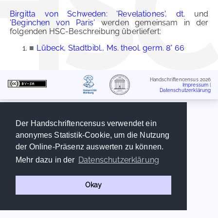
Birgitta von Schweden: 'Revelationes', dt.
und
'Beginchen von Paris'
werden gemeinsam in der
folgenden HSC-Beschreibung überliefert:
■
Lübeck, Stadtbibl., Ms. theol. germ. 8° 66
Handschriftencensus 2026
Impressum
|
Datenschutzerklärung
Der Handschriftencensus verwendet ein
anonymes Statistik-Cookie, um die Nutzung
der Online-Präsenz auswerten zu können.
Datenschutzerklärung
Mehr dazu in der
Okay