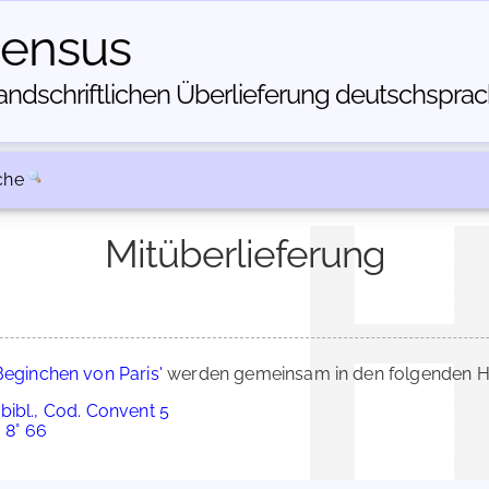
census
dschriftlichen Über­lieferung deutschsprachi
che
Mitüberlieferung
Beginchen von Paris'
werden gemeinsam in den folgenden HS
bibl., Cod. Convent 5
 8° 66