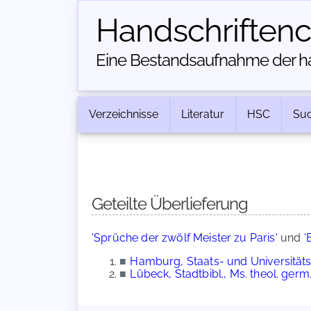
Handschriften­
Eine Bestandsaufnahme der han
Verzeichnisse
Literatur
HSC
Su
Geteilte Überlieferung
'Sprüche der zwölf Meister zu Paris'
und
'
■
Hamburg, Staats- und Universitäts
■
Lübeck, Stadtbibl., Ms. theol. germ.