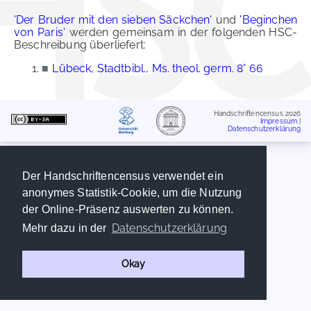
'Der Bruder mit den sieben Säckchen'
und
'Beginchen
von Paris'
werden gemeinsam in der folgenden HSC-
Beschreibung überliefert:
■
Lübeck, Stadtbibl., Ms. theol. germ. 8° 66
Handschriftencensus 2026
Impressum
|
Datenschutzerklärung
Der Handschriftencensus verwendet ein
anonymes Statistik-Cookie, um die Nutzung
der Online-Präsenz auswerten zu können.
Datenschutzerklärung
Mehr dazu in der
Okay