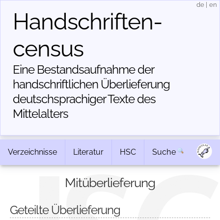
de
|
en
Handschriften­
census
Eine Bestandsaufnahme der
handschriftlichen Über­lieferung
deutschsprachiger Texte des
Mittelalters
Verzeichnisse
Literatur
HSC
Suche
Mitüberlieferung
Geteilte Überlieferung