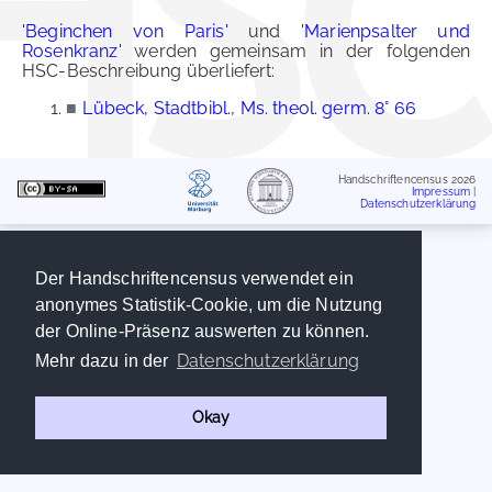
'Beginchen von Paris'
und
'Marienpsalter und
Rosenkranz'
werden gemeinsam in der folgenden
HSC-Beschreibung überliefert:
■
Lübeck, Stadtbibl., Ms. theol. germ. 8° 66
Handschriftencensus 2026
Impressum
|
Datenschutzerklärung
Der Handschriftencensus verwendet ein
anonymes Statistik-Cookie, um die Nutzung
der Online-Präsenz auswerten zu können.
Datenschutzerklärung
Mehr dazu in der
Okay