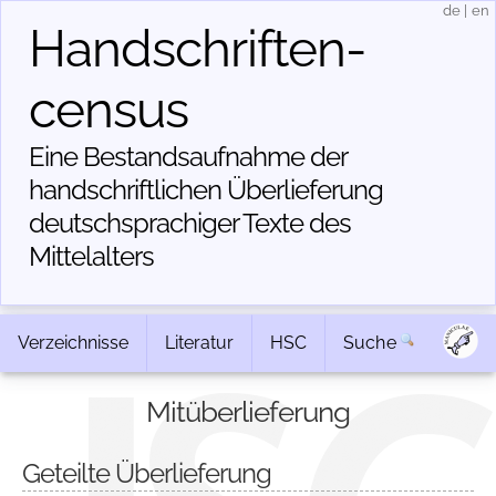
de
|
en
Handschriften­
census
Eine Bestandsaufnahme der
handschriftlichen Über­lieferung
deutschsprachiger Texte des
Mittelalters
Verzeichnisse
Literatur
HSC
Suche
Mitüberlieferung
Geteilte Überlieferung