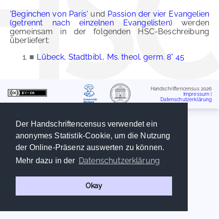
'Beginchen von Paris'
und
Passion der vier Evangelien
(getrennt nach einzelnen Evangelisten)
werden
gemeinsam in der folgenden HSC-Beschreibung
überliefert:
■
Lübeck, Stadtbibl., Ms. theol. germ. 8° 45
Handschriftencensus 2026
Impressum
|
Datenschutzerklärung
Der Handschriftencensus verwendet ein
anonymes Statistik-Cookie, um die Nutzung
der Online-Präsenz auswerten zu können.
Datenschutzerklärung
Mehr dazu in der
Okay