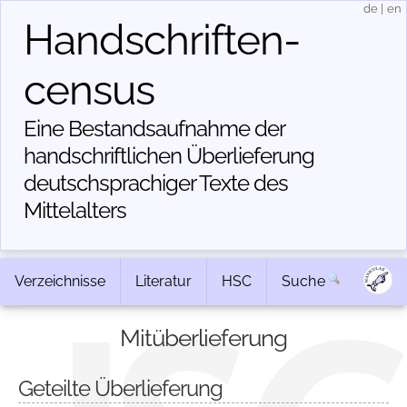
de
|
en
Handschriften­
census
Eine Bestandsaufnahme der
handschriftlichen Über­lieferung
deutschsprachiger Texte des
Mittelalters
Verzeichnisse
Literatur
HSC
Suche
Mitüberlieferung
Geteilte Überlieferung