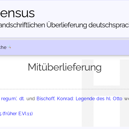
census
dschriftlichen Über­lieferung deutschsprachi
che
Mitüberlieferung
 regum', dt.
und
Bischoff, Konrad: Legende des hl. Otto
we
 (früher E.VI.11)