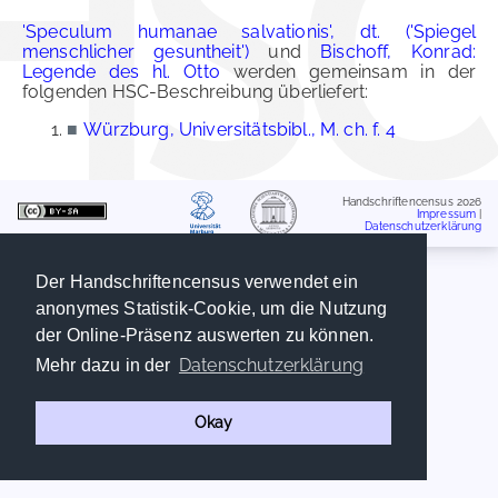
'Speculum humanae salvationis', dt. ('Spiegel
menschlicher gesuntheit')
und
Bischoff, Konrad:
Legende des hl. Otto
werden gemeinsam in der
folgenden HSC-Beschreibung überliefert:
■
Würzburg, Universitätsbibl., M. ch. f. 4
Handschriftencensus 2026
Impressum
|
Datenschutzerklärung
Der Handschriftencensus verwendet ein
anonymes Statistik-Cookie, um die Nutzung
der Online-Präsenz auswerten zu können.
Datenschutzerklärung
Mehr dazu in der
Okay