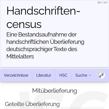
de
|
en
Handschriften­
census
Eine Bestandsaufnahme der
handschriftlichen Über­lieferung
deutschsprachiger Texte des
Mittelalters
Verzeichnisse
Literatur
HSC
Suche
Mitüberlieferung
Geteilte Überlieferung