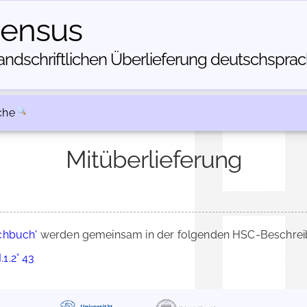
census
dschriftlichen Über­lieferung deutschsprachi
che
Mitüberlieferung
chbuch'
werden gemeinsam in der folgenden HSC-Beschreibu
.1.2° 43