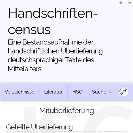
de
|
en
Handschriften­
census
Eine Bestandsaufnahme der
handschriftlichen Über­lieferung
deutschsprachiger Texte des
Mittelalters
Verzeichnisse
Literatur
HSC
Suche
Mitüberlieferung
Geteilte Überlieferung