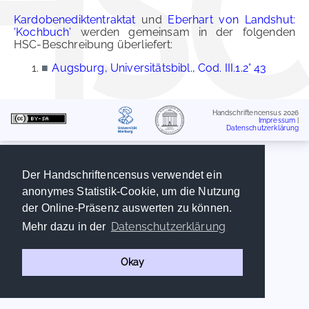
Kardobenediktentraktat
und
Eberhart von Landshut:
'Kochbuch'
werden gemeinsam in der folgenden
HSC-Beschreibung überliefert:
■
Augsburg, Universitätsbibl., Cod. III.1.2° 43
Handschriftencensus 2026
Impressum
|
Datenschutzerklärung
Der Handschriftencensus verwendet ein
anonymes Statistik-Cookie, um die Nutzung
der Online-Präsenz auswerten zu können.
Datenschutzerklärung
Mehr dazu in der
Okay