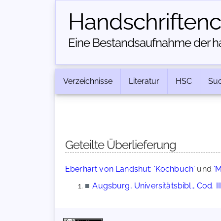
Handschriften­
Eine Bestandsaufnahme der han
Verzeichnisse
Literatur
HSC
Su
Geteilte Überlieferung
Eberhart von Landshut: 'Kochbuch'
und
'M
■
Augsburg, Universitätsbibl., Cod. III