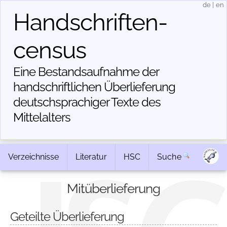
de
|
en
Handschriften­
census
Eine Bestandsaufnahme der
handschriftlichen Über­lieferung
deutschsprachiger Texte des
Mittelalters
Verzeichnisse
Literatur
HSC
Suche
Mitüberlieferung
Geteilte Überlieferung