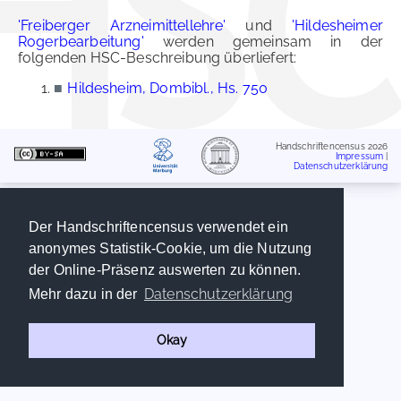
'Freiberger Arzneimittellehre'
und
'Hildesheimer
Rogerbearbeitung'
werden gemeinsam in der
folgenden HSC-Beschreibung überliefert:
■
Hildesheim, Dombibl., Hs. 750
Handschriftencensus 2026
Impressum
|
Datenschutzerklärung
Der Handschriftencensus verwendet ein
anonymes Statistik-Cookie, um die Nutzung
der Online-Präsenz auswerten zu können.
Datenschutzerklärung
Mehr dazu in der
Okay