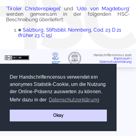
'Tiroler Christenspiegel'
und
'Udo von Magdeburg'
werden gemeinsam in der folgenden HSC-
Beschreibung überliefert:
■
Salzburg, Stiftsbibl. Nonnberg, Cod. 23 D 21
(früher 23 C 15)
Handschriftencensus 2026
Impressum
|
Datenschutzerklärung
Der Handschriftencensus verwendet ein
anonymes Statistik-Cookie, um die Nutzung
der Online-Präsenz auswerten zu können.
Datenschutzerklärung
Mehr dazu in der
Okay