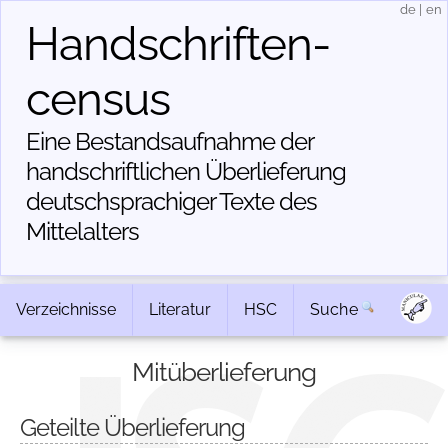
de
|
en
Handschriften­
census
Eine Bestandsaufnahme der
handschriftlichen Über­lieferung
deutschsprachiger Texte des
Mittelalters
Verzeichnisse
Literatur
HSC
Suche
Mitüberlieferung
Geteilte Überlieferung