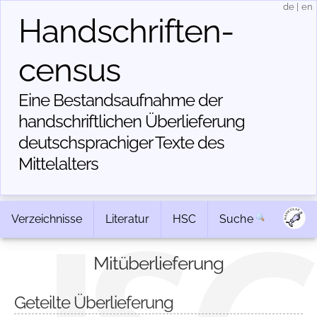
de
|
en
Handschriften­
census
Eine Bestandsaufnahme der
handschriftlichen Über­lieferung
deutschsprachiger Texte des
Mittelalters
Verzeichnisse
Literatur
HSC
Suche
Mitüberlieferung
Geteilte Überlieferung