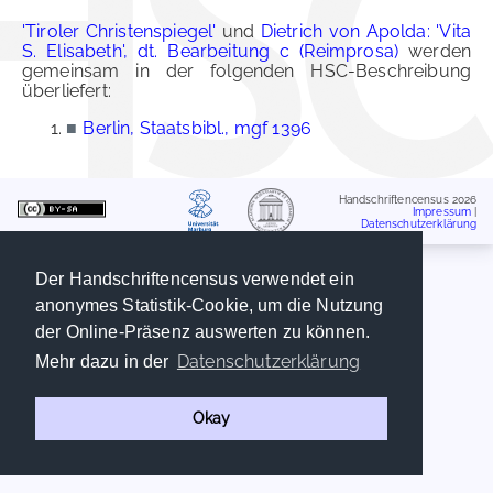
'Tiroler Christenspiegel'
und
Dietrich von Apolda: 'Vita
S. Elisabeth', dt. Bearbeitung c (Reimprosa)
werden
gemeinsam in der folgenden HSC-Beschreibung
überliefert:
■
Berlin, Staatsbibl., mgf 1396
Handschriftencensus 2026
Impressum
|
Datenschutzerklärung
Der Handschriftencensus verwendet ein
anonymes Statistik-Cookie, um die Nutzung
der Online-Präsenz auswerten zu können.
Datenschutzerklärung
Mehr dazu in der
Okay