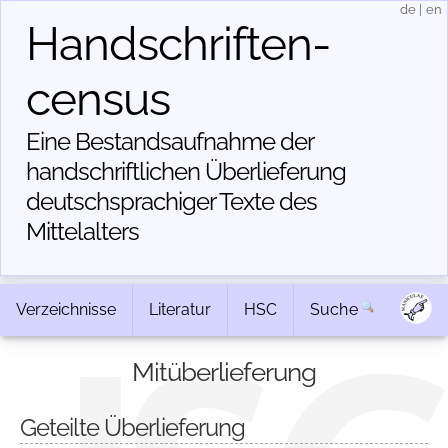
de
|
en
Handschriften­
census
Eine Bestandsaufnahme der
handschriftlichen Über­lieferung
deutschsprachiger Texte des
Mittelalters
Verzeichnisse
Literatur
HSC
Suche
Mitüberlieferung
Geteilte Überlieferung