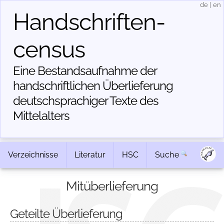
de
|
en
Handschriften­
census
Eine Bestandsaufnahme der
handschriftlichen Über­lieferung
deutschsprachiger Texte des
Mittelalters
Verzeichnisse
Literatur
HSC
Suche
Mitüberlieferung
Geteilte Überlieferung