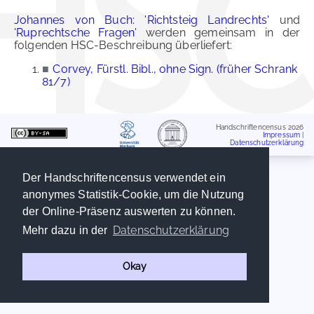
Johannes von Buch: 'Richtsteig Landrechts'
und
'Ruprechtsche Fragen'
werden gemeinsam in der
folgenden HSC-Beschreibung überliefert:
■
Corvey, Fürstl. Bibl., ohne Sign. (früher Schrank
81/7)
Handschriftencensus 2026
Impressum
|
Datenschutzerklärung
Der Handschriftencensus verwendet ein
anonymes Statistik-Cookie, um die Nutzung
der Online-Präsenz auswerten zu können.
Datenschutzerklärung
Mehr dazu in der
Okay