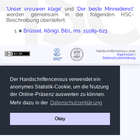
'Unser vrouwen klage'
und
'Der beste Minnedienst'
werden gemeinsam in der folgenden HSC-
Beschreibung überliefert:
■
Brüssel, Königl. Bibl., ms. 15589-623
Handschriftencensus 2026
Impressum
|
Datenschutzerklärung
Der Handschriftencensus verwendet ein
anonymes Statistik-Cookie, um die Nutzung
der Online-Präsenz auswerten zu können.
Datenschutzerklärung
Mehr dazu in der
Okay