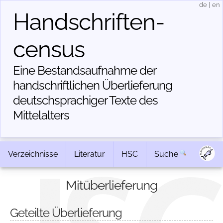
de
|
en
Handschriften­
census
Eine Bestandsaufnahme der
handschriftlichen Über­lieferung
deutschsprachiger Texte des
Mittelalters
Verzeichnisse
Literatur
HSC
Suche
Mitüberlieferung
Geteilte Überlieferung