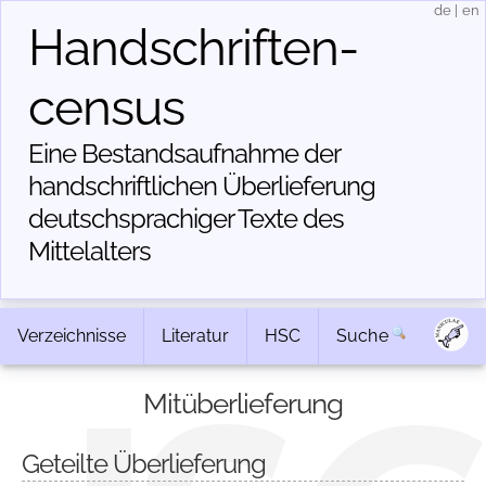
de
|
en
Handschriften­
census
Eine Bestandsaufnahme der
handschriftlichen Über­lieferung
deutschsprachiger Texte des
Mittelalters
Verzeichnisse
Literatur
HSC
Suche
Mitüberlieferung
Geteilte Überlieferung