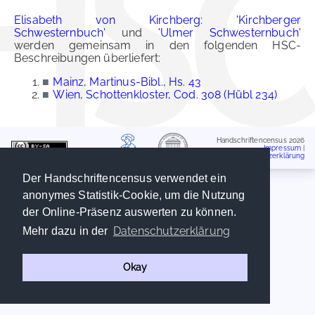
Elisabeth von Kirchberg: 'Kirchberger
Schwesternbuch'
und
'Ulmer Schwesternbuch'
werden gemeinsam in den folgenden HSC-
Beschreibungen überliefert:
■
Mainz, Martinus-Bibl., Hs. 43
■
Wien, Schottenkloster, Cod. 308 (Hübl 234)
Handschriftencensus 2026
Impressum
|
Datenschutzerklärung
Der Handschriftencensus verwendet ein
anonymes Statistik-Cookie, um die Nutzung
der Online-Präsenz auswerten zu können.
Datenschutzerklärung
Mehr dazu in der
Okay